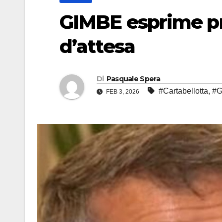
GIMBE esprime pr
d’attesa
Di
Pasquale Spera
#Cartabellotta
,
#G
FEB 3, 2026