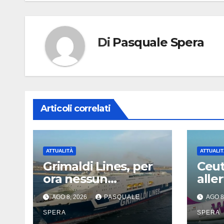
Di
Pasquale Spera
Articoli correlati
ATTUALITÀ
ATTUALIT
Grimaldi Lines, per
Ceut
ora nessun
aller
problema con
Capo
AGO 8, 2026
PASQUALE
AGO 8
Spagna
SPERA
SPERA