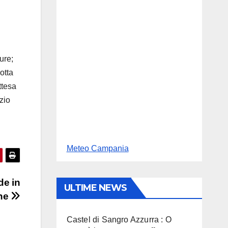
ure;
otta
ttesa
zio
Meteo Campania
de in
ULTIME NEWS
one
Castel di Sangro Azzurra : O