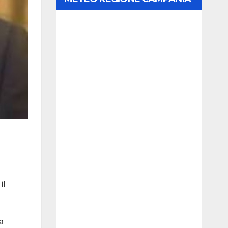
il
na