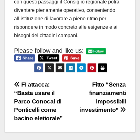
con questi passaggi il Consiglio regionale potrà
diventare pienamente operativo, consentendo
all’istituzione di lavorare a pieno ritmo per
rispondere in modo concreto alle esigenze e ai
bisogni dei cittadini campani.
Please follow and like us:
Navigazione
FI attacca:
Fitto “Senza
“Basta usare il
finanziamenti
articoli
Parco Conocal di
impossibili
Ponticelli come
investimento”
bacino elettorale”