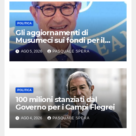
POLITICA
Gli aggiornamenti di
Musumeci sui fondi per il
terremoto
AGO 5, 2026
PASQUALE SPERA
POLITICA
100 milioni stanziati dal
Governo per i Campi Flegrei
AGO 4, 2026
PASQUALE SPERA