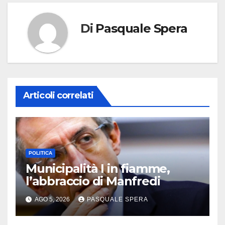
Di
Pasquale Spera
Articoli correlati
POLITICA
Municipalità I in fiamme,
l’abbraccio di Manfredi
AGO 5, 2026
PASQUALE SPERA