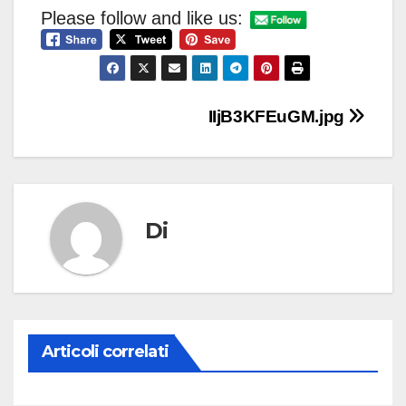
Please follow and like us:
Navigazione
IIjB3KFEuGM.jpg
articoli
Di
Articoli correlati