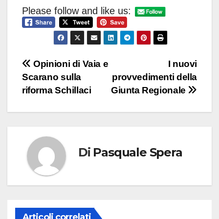
Please follow and like us:
Navigazione
Opinioni di Vaia e
I nuovi
Scarano sulla
provvedimenti della
articoli
riforma Schillaci
Giunta Regionale
Di
Pasquale Spera
Articoli correlati