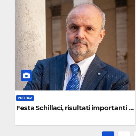
C
O
M
M
E
N
T
O
POLITICA
Festa Schillaci, risultati importanti d
0
C