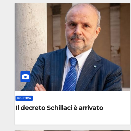
C
O
M
M
E
N
T
O
POLITICA
Il decreto Schillaci è arrivato
0