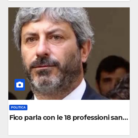
0
C
O
M
M
E
N
T
O
POLITICA
Fico parla con le 18 professioni sanitari
0