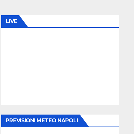
LIVE
PREVISIONI METEO NAPOLI
la continuità delle cure”
enza della sanità