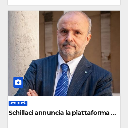
0
C
O
M
M
E
N
T
O
ATTUALITÀ
di per spettacolo
Schillaci annuncia la piattaforma unica p