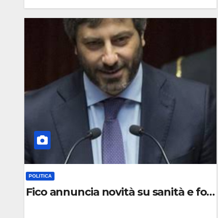
0
C
O
M
M
E
N
T
O
POLITICA
Fico annuncia novità su sanità e fon