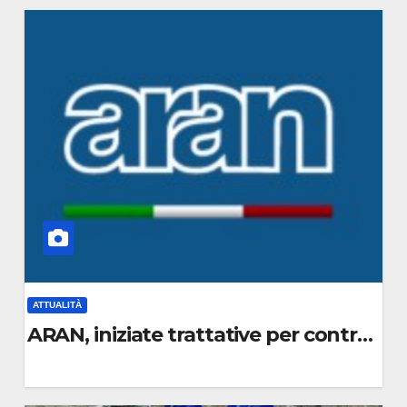
C
O
M
M
E
N
T
O
ATTUALITÀ
ARAN, iniziate trattative per contratto 
0