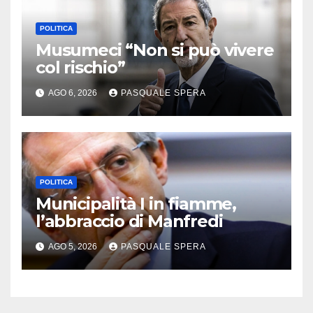
POLITICA
Musumeci “Non si può vivere
col rischio”
AGO 6, 2026
PASQUALE SPERA
POLITICA
Municipalità I in fiamme,
l’abbraccio di Manfredi
AGO 5, 2026
PASQUALE SPERA