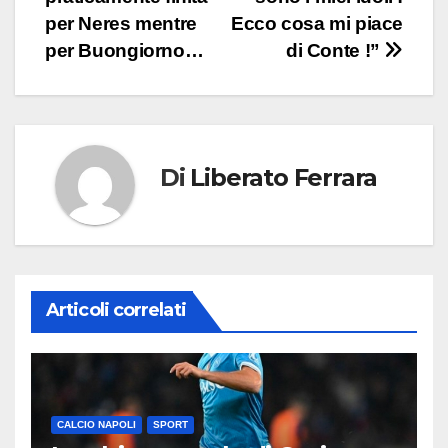
articoli
per Neres mentre
Ecco cosa mi piace
per Buongiorno…
di Conte !”
Di
Liberato Ferrara
Articoli correlati
CALCIO NAPOLI
SPORT