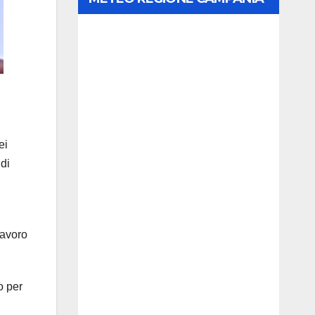
ei
 di
lavoro
o per