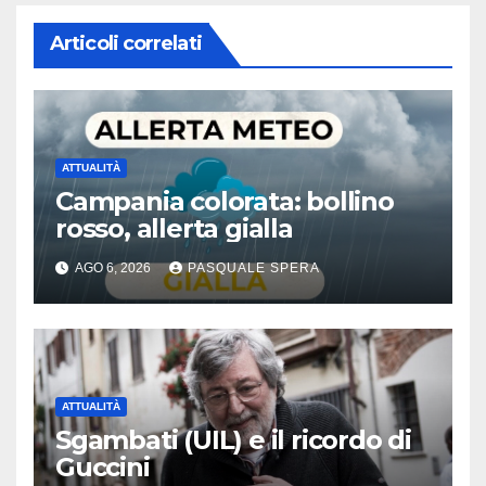
Articoli correlati
ATTUALITÀ
Campania colorata: bollino
rosso, allerta gialla
AGO 6, 2026
PASQUALE SPERA
ATTUALITÀ
Sgambati (UIL) e il ricordo di
Guccini