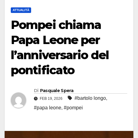
ATTUALITÀ
Pompei chiama
Papa Leone per
l’anniversario del
pontificato
Di
Pasquale Spera
#bartolo longo
,
FEB 19, 2026
#papa leone
,
#pompei