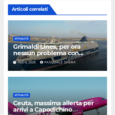
Articoli correlati
ATTUALITÀ
Grimaldi Lines, per ora
nessun problema con
Spagna
AGO 8, 2026
PASQUALE SPERA
ATTUALITÀ
Ceuta, massima allerta per
arrivi a Capodichino