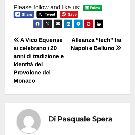
Please follow and like us:
Navigazione
A Vico Equense
Alleanza “tech” tra
si celebrano i 20
Napoli e Belluno
articoli
anni di tradizione e
identità del
Provolone del
Monaco
Di
Pasquale Spera