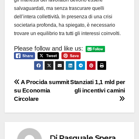
salvaguardati, ma senza trascurare quelli
dell’intera collettività. In presenza di una crisi
societaria profonda, ha spiegato, è necessario
trovare un equilibrio tra tutti gli interessi coinvolti.
Please follow and like us:
Navigazione
A Procida summit
Stanziati 1,1 mld per
su Economia
gli incentivi camini
articoli
Circolare
Di
Pasquale Spera