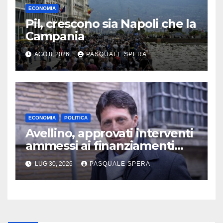
ECONOMIA
Pil, crescono sia Napoli che la
Campania
AGO 8, 2026
PASQUALE SPERA
ECONOMIA
POLITICA
Avellino, approvati interventi
ammessi ai finanziamenti
regionali
LUG 30, 2026
PASQUALE SPERA