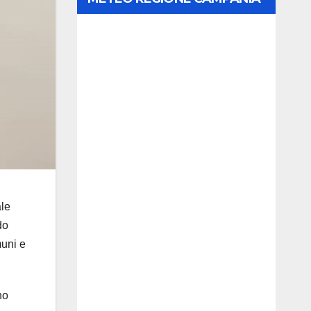
ale
do
muni e
no