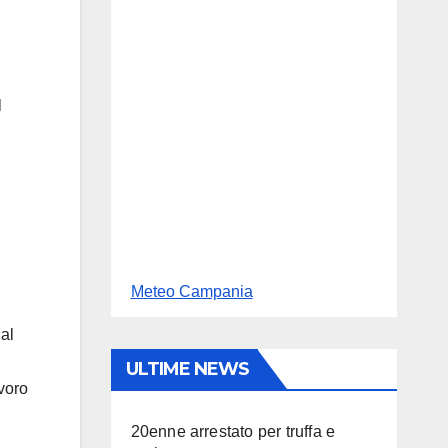
l
Meteo Campania
 al
ULTIME NEWS
avoro
20enne arrestato per truffa e