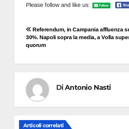
Please follow and like us:
Navigazione
Referendum, in Campania affluenza sot
30%. Napoli sopra la media, a Volla super
articoli
quorum
Di
Antonio Nasti
Articoli correlati