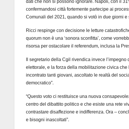
dati che non si possono ignorare. Napoli, con il 31
confermandosi città fortemente partecipe ai processi
Comunali del 2021, quando si votò in due giorni e 
Ricci respinge con decisione le letture catastrofic
quorum non è una ‘sonora sconfitta’, come vorrebbe
risorsa per ostacolare il referendum, inclusa la Pre
Il segretario della Cgil rivendica invece l’impegno
elettorale, e la forza della mobilitazione civica c
incontrato tanti giovani, ascoltato le realtà del soci
democratico”.
“Questo voto ci restituisce una nuova consapevolezz
centro del dibattito politico e che esiste una rete v
contrastare disaffezione e indifferenza. Ora – conc
e bisogni inascoltati”.