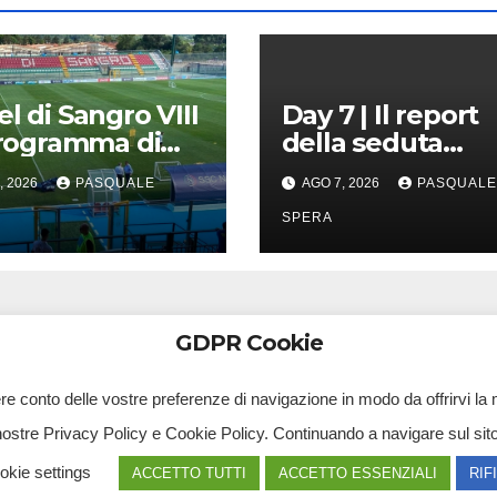
el di Sangro VIII
Day 7 | Il report
 programma di
della seduta
!
pomeridiana
, 2026
PASQUALE
AGO 7, 2026
PASQUALE
SPERA
GDPR Cookie
ere conto delle vostre preferenze di navigazione in modo da offrirvi la m
nostre Privacy Policy e Cookie Policy. Continuando a navigare sul sito, 
Tv Multimidia Srl - Via Giulio Natta, SNC, 80126, Napoli (NA).
A S.R.L. - Partita iva 10239261216 - Tg Luna testata giornalistica registrata presso il Tribunale di Santa Mar
okie settings
ACCETTO TUTTI
ACCETTO ESSENZIALI
RIF