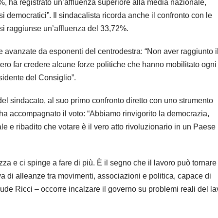
%, ha registrato un’affluenza superiore alla media nazionale,
 democratici”. Il sindacalista ricorda anche il confronto con le
si raggiunse un’affluenza del 33,72%.
he avanzate da esponenti del centrodestra: “Non aver raggiunto i
ro far credere alcune forze politiche che hanno mobilitato ogni
sidente del Consiglio”.
 del sindacato, al suo primo confronto diretto con uno strumento
he ha accompagnato il voto: “Abbiamo rinvigorito la democrazia,
ale e ribadito che votare è il vero atto rivoluzionario in un Paese
a e ci spinge a fare di più. È il segno che il lavoro può tornare
iva di alleanze tra movimenti, associazioni e politica, capace di
lude Ricci – occorre incalzare il governo su problemi reali del l