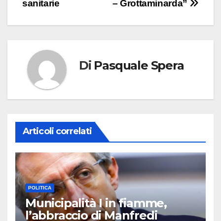
articoli
sanitarie
– Grottaminarda”
Di
Pasquale Spera
Articoli correlati
POLITICA
Municipalità I in fiamme,
l’abbraccio di Manfredi