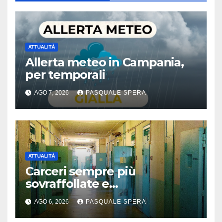
ATTUALITÀ
Allerta meteo in Campania,
per temporali
AGO 7, 2026
PASQUALE SPERA
ATTUALITÀ
Carceri sempre più
sovraffollate e
problematiche
AGO 6, 2026
PASQUALE SPERA