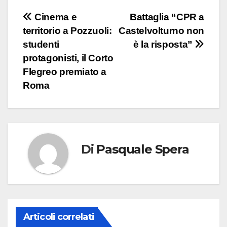
Navigazione
Cinema e
Battaglia “CPR a
territorio a Pozzuoli:
Castelvolturno non
articoli
studenti
è la risposta”
protagonisti, il Corto
Flegreo premiato a
Roma
Di
Pasquale Spera
Articoli correlati