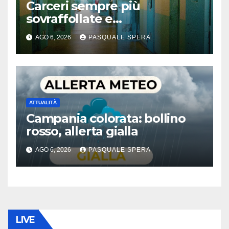
Carceri sempre più
sovraffollate e
problematiche
AGO 6, 2026
PASQUALE SPERA
ATTUALITÀ
Campania colorata: bollino
rosso, allerta gialla
AGO 6, 2026
PASQUALE SPERA
LIVE