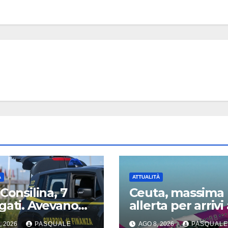
A
ATTUALITÀ
 Consilina, 7
Ceuta, massima
gati. Avevano
allerta per arrivi
o fisco
Capodichino
, 2026
PASQUALE
AGO 8, 2026
PASQUALE