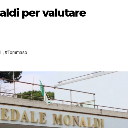
aldi per valutare
li
,
#Tommaso