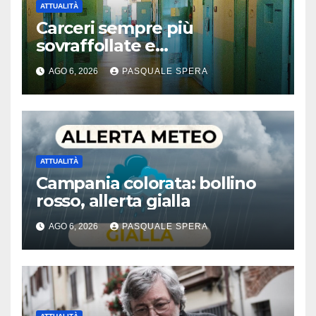
ATTUALITÀ
Carceri sempre più
sovraffollate e
problematiche
AGO 6, 2026
PASQUALE SPERA
ATTUALITÀ
Campania colorata: bollino
rosso, allerta gialla
AGO 6, 2026
PASQUALE SPERA