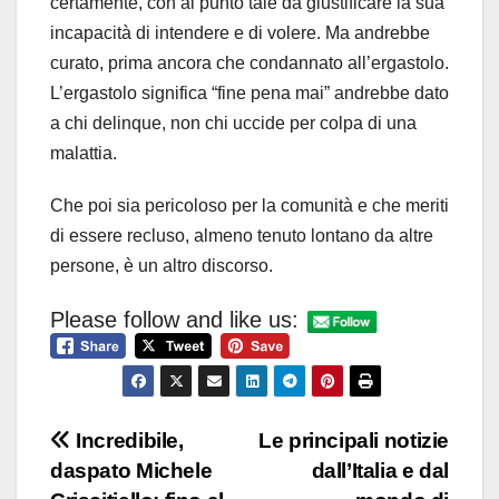
certamente, con al punto tale da giustificare la sua
incapacità di intendere e di volere. Ma andrebbe
curato, prima ancora che condannato all’ergastolo.
L’ergastolo significa “fine pena mai” andrebbe dato
a chi delinque, non chi uccide per colpa di una
malattia.
Che poi sia pericoloso per la comunità e che meriti
di essere recluso, almeno tenuto lontano da altre
persone, è un altro discorso.
Please follow and like us:
Navigazione
Incredibile,
Le principali notizie
daspato Michele
dall’Italia e dal
articoli