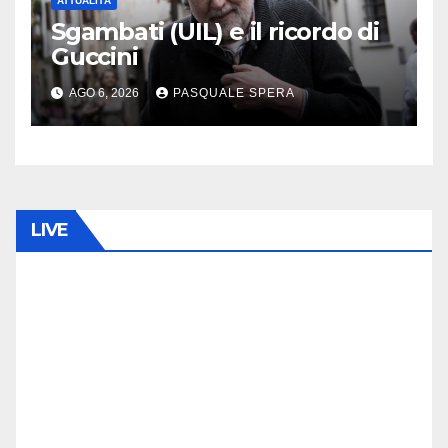
ATTUALITÀ
Sgambati (UIL) e il ricordo di
Guccini
AGO 6, 2026
PASQUALE SPERA
LIVE