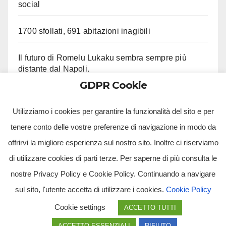
social
1700 sfollati, 691 abitazioni inagibili
Il futuro di Romelu Lukaku sembra sempre più
distante dal Napoli.
GDPR Cookie
Le ultime su Beukema e Gilmour
Utilizziamo i cookies per garantire la funzionalità del sito e per
tenere conto delle vostre preferenze di navigazione in modo da
offrirvi la migliore esperienza sul nostro sito. Inoltre ci riserviamo
di utilizzare cookies di parti terze. Per saperne di più consulta le
nostre Privacy Policy e Cookie Policy. Continuando a navigare
sul sito, l'utente accetta di utilizzare i cookies.
Cookie Policy
Tv Multimidia Srl - Via Giulio Natta, SNC, 80126, Napoli (NA).
Cookie settings
ACCETTO TUTTI
Tvmtv.it è un portale gestito da TV MULTIMIDIA S.R.L. - Partita iva 10239261216 - Tg Luna testata
giornalistica registrata presso il Tribunale di Santa Maria Capua Vetere CE. Tutti i diritti riservati.
ACCETTO ESSENZIALI
RIFIUTO