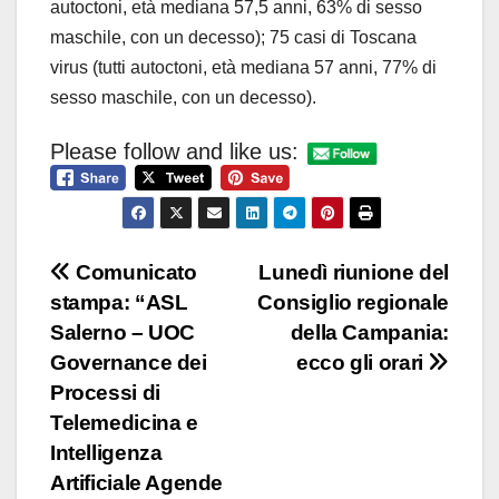
autoctoni, età mediana 57,5 anni, 63% di sesso
maschile, con un decesso); 75 casi di Toscana
virus (tutti autoctoni, età mediana 57 anni, 77% di
sesso maschile, con un decesso).
Please follow and like us:
Navigazione
Comunicato
Lunedì riunione del
stampa: “ASL
Consiglio regionale
articoli
Salerno – UOC
della Campania:
Governance dei
ecco gli orari
Processi di
Telemedicina e
Intelligenza
Artificiale Agende