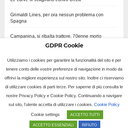
Grimaldi Lines, per ora nessun problema con
Spagna
Campanina, si ribalta trattore. 70enne morto
GDPR Cookie
Sala Consilina, 7 indagati. Avevano eluso fisco
Utilizziamo i cookies per garantire la funzionalità del sito e per
tenere conto delle vostre preferenze di navigazione in modo da
offrirvi la migliore esperienza sul nostro sito. Inoltre ci riserviamo
di utilizzare cookies di parti terze. Per saperne di più consulta le
nostre Privacy Policy e Cookie Policy. Continuando a navigare
sul sito, l'utente accetta di utilizzare i cookies.
Cookie Policy
Tv Multimidia Srl - Via Giulio Natta, SNC, 80126, Napoli (NA).
Cookie settings
ACCETTO TUTTI
Tvmtv.it è un portale gestito da TV MULTIMIDIA S.R.L. - Partita iva 10239261216 - Tg Luna testata
giornalistica registrata presso il Tribunale di Santa Maria Capua Vetere CE. Tutti i diritti riservati.
ACCETTO ESSENZIALI
RIFIUTO