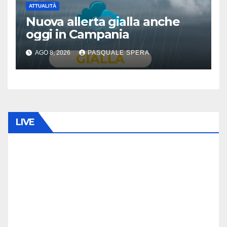
ATTUALITÀ
Nuova allerta gialla anche
oggi in Campania
AGO 8, 2026
PASQUALE SPERA
LIVE