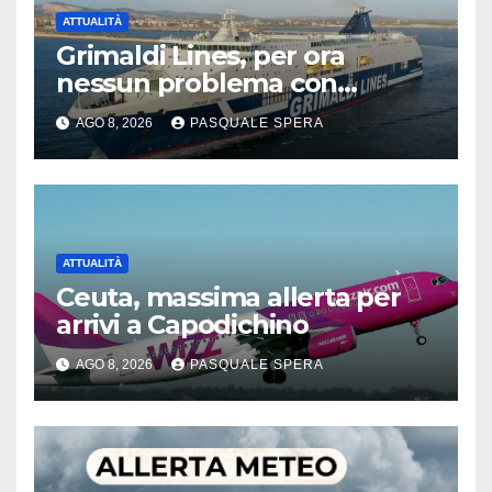
ATTUALITÀ
Grimaldi Lines, per ora
nessun problema con
Spagna
AGO 8, 2026
PASQUALE SPERA
ATTUALITÀ
Ceuta, massima allerta per
arrivi a Capodichino
AGO 8, 2026
PASQUALE SPERA