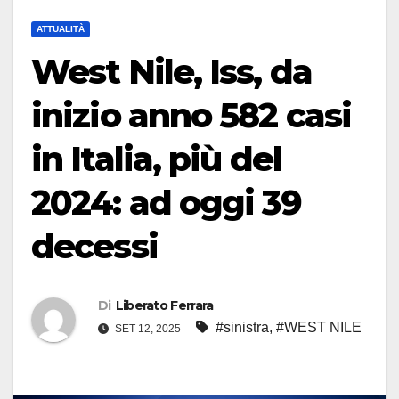
ATTUALITÀ
West Nile, Iss, da
inizio anno 582 casi
in Italia, più del
2024: ad oggi 39
decessi
Di
Liberato Ferrara
#sinistra
,
#WEST NILE
SET 12, 2025