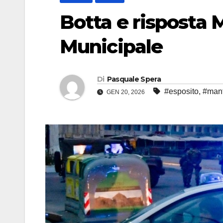
Botta e risposta M
Municipale
Di
Pasquale Spera
#esposito
,
#manf
GEN 20, 2026