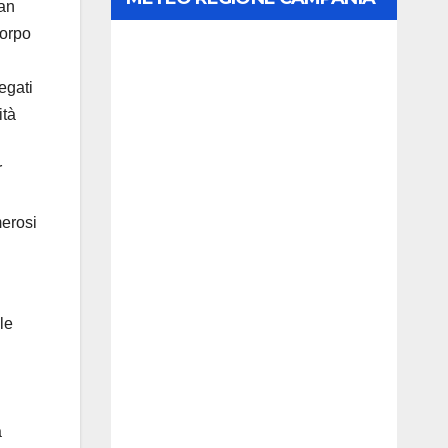
San
Corpo
egati
ità
r
i
merosi
le
a