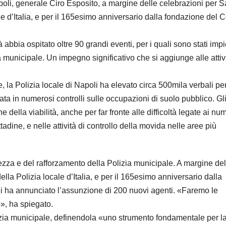
poli, generale Ciro Esposito, a margine delle celebrazioni per 
e d’Italia, e per il 165esimo anniversario dalla fondazione del 
abbia ospitato oltre 90 grandi eventi, per i quali sono stati impi
 municipale. Un impegno significativo che si aggiunge alle attiv
e, la Polizia locale di Napoli ha elevato circa 500mila verbali pe
ata in numerosi controlli sulle occupazioni di suolo pubblico. Gl
e della viabilità, anche per far fronte alle difficoltà legate ai nu
ttadine, e nelle attività di controllo della movida nelle aree più
rezza e del rafforzamento della Polizia municipale. A margine del
la Polizia locale d’Italia, e per il 165esimo anniversario dalla
di ha annunciato l’assunzione di 200 nuovi agenti. «Faremo le
», ha spiegato.
olizia municipale, definendola «uno strumento fondamentale per l