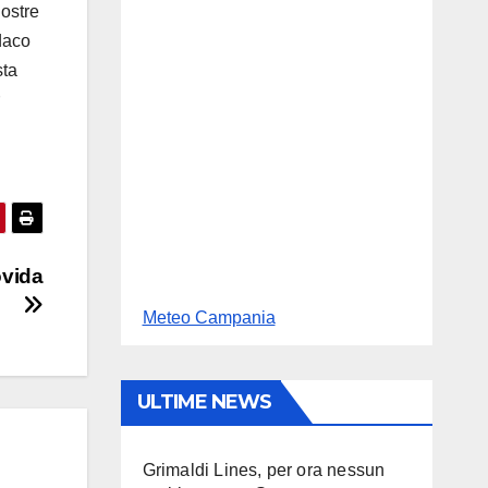
nostre
ndaco
sta
ovida
Meteo Campania
ULTIME NEWS
Grimaldi Lines, per ora nessun