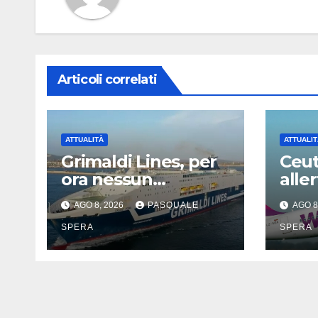
Articoli correlati
ATTUALITÀ
ATTUALIT
Grimaldi Lines, per
Ceut
ora nessun
aller
problema con
Capo
AGO 8, 2026
PASQUALE
AGO 8
Spagna
SPERA
SPERA