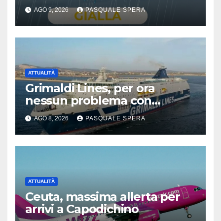
AGO 9, 2026
PASQUALE SPERA
ATTUALITÀ
Grimaldi Lines, per ora
nessun problema con
Spagna
AGO 8, 2026
PASQUALE SPERA
ATTUALITÀ
Ceuta, massima allerta per
arrivi a Capodichino