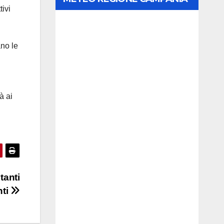
tivi
ano le
à ai
tanti
nti