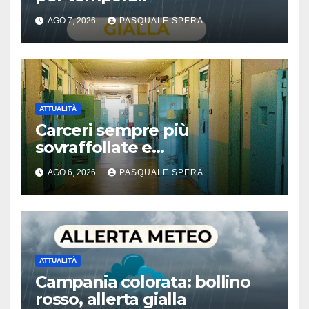
AGO 7, 2026
PASQUALE SPERA
ATTUALITÀ
Carceri sempre più
sovraffollate e
problematiche
AGO 6, 2026
PASQUALE SPERA
ATTUALITÀ
Campania colorata: bollino
rosso, allerta gialla