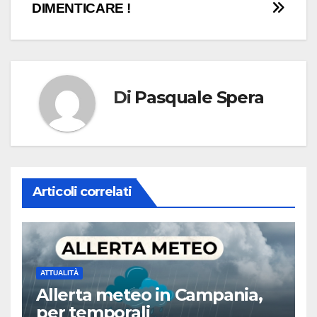
articoli
DIMENTICARE !
Di
Pasquale Spera
Articoli correlati
ATTUALITÀ
Allerta meteo in Campania,
per temporali