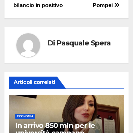
articoli
bilancio in positivo
Pompei
Di
Pasquale Spera
Articoli correlati
ECONOMIA
In arrivo 850 mln per le
università campane