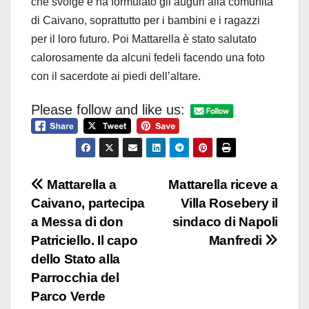
che svolge e ha formulato gli auguri alla comunità
di Caivano, soprattutto per i bambini e i ragazzi
per il loro futuro. Poi Mattarella è stato salutato
calorosamente da alcuni fedeli facendo una foto
con il sacerdote ai piedi dell’altare.
Please follow and like us:
Navigazione
Mattarella a
Mattarella riceve a
Caivano, partecipa
Villa Rosebery il
articoli
a Messa di don
sindaco di Napoli
Patriciello. Il capo
Manfredi
dello Stato alla
Parrocchia del
Parco Verde