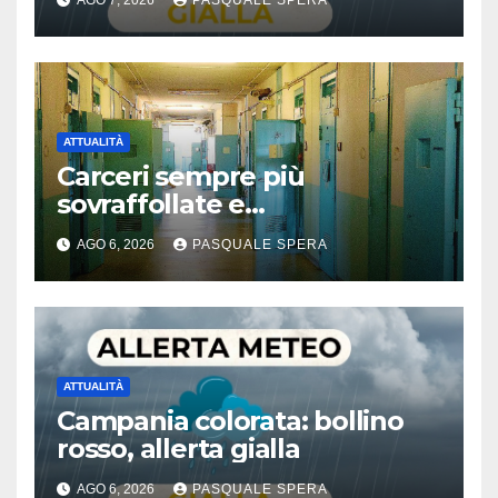
AGO 7, 2026
PASQUALE SPERA
ATTUALITÀ
Carceri sempre più
sovraffollate e
problematiche
AGO 6, 2026
PASQUALE SPERA
ATTUALITÀ
Campania colorata: bollino
rosso, allerta gialla
AGO 6, 2026
PASQUALE SPERA