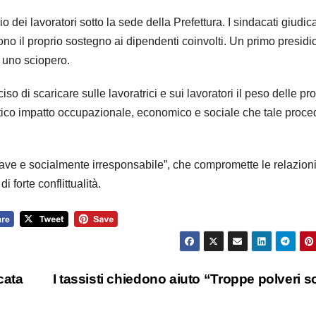
o dei lavoratori sotto la sede della Prefettura. I sindacati giudi
ono il proprio sostegno ai dipendenti coinvolti. Un primo presidio
n uno sciopero.
 di scaricare sulle lavoratrici e sui lavoratori il peso delle pro
matico impatto occupazionale, economico e sociale che tale proce
“grave e socialmente irresponsabile”, che compromette le relazion
 forte conflittualità.
cata
I tassisti chiedono aiuto “Troppe polveri sot