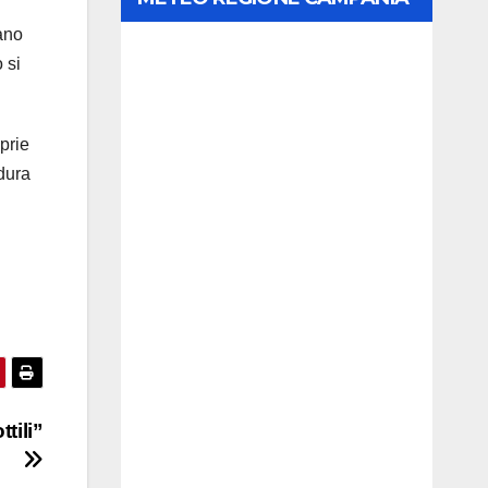
cano
 si
prie
dura
i
tili”