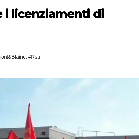
 i licenziamenti di
ont&Blaine
,
#Rsu