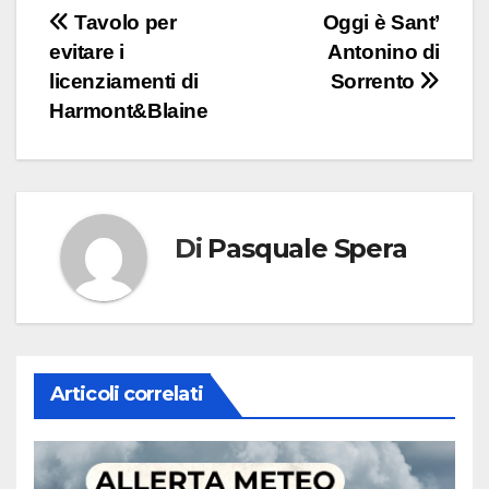
Navigazione
Tavolo per
Oggi è Sant’
evitare i
Antonino di
articoli
licenziamenti di
Sorrento
Harmont&Blaine
Di
Pasquale Spera
Articoli correlati