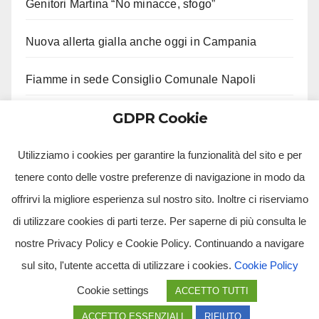
Genitori Martina “No minacce, sfogo”
Nuova allerta gialla anche oggi in Campania
Fiamme in sede Consiglio Comunale Napoli
GDPR Cookie
Castello di Cisterna, carabinieri controllano
agenzie funebri
Utilizziamo i cookies per garantire la funzionalità del sito e per
tenere conto delle vostre preferenze di navigazione in modo da
offrirvi la migliore esperienza sul nostro sito. Inoltre ci riserviamo
di utilizzare cookies di parti terze. Per saperne di più consulta le
nostre Privacy Policy e Cookie Policy. Continuando a navigare
sul sito, l'utente accetta di utilizzare i cookies.
Cookie Policy
Tv Multimidia Srl - Via Giulio Natta, SNC, 80126, Napoli (NA).
Cookie settings
ACCETTO TUTTI
Tvmtv.it è un portale gestito da TV MULTIMIDIA S.R.L. - Partita iva 10239261216 - Tg Luna testata
giornalistica registrata presso il Tribunale di Santa Maria Capua Vetere CE. Tutti i diritti riservati.
ACCETTO ESSENZIALI
RIFIUTO