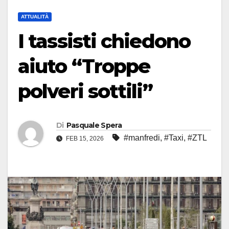
ATTUALITÀ
I tassisti chiedono
aiuto “Troppe
polveri sottili”
Di
Pasquale Spera
#manfredi
,
#Taxi
,
#ZTL
FEB 15, 2026