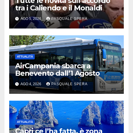
Tutte le novità sull’accordo
tra i Caliendo e il Monaldi
AGO 5, 2026
PASQUALE SPERA
ATTUALITÀ
AirCampania sbarca a
Benevento dall’1 Agosto
AGO 4, 2026
PASQUALE SPERA
ATTUALITÀ
Capri ce l’ha fatta, è zona